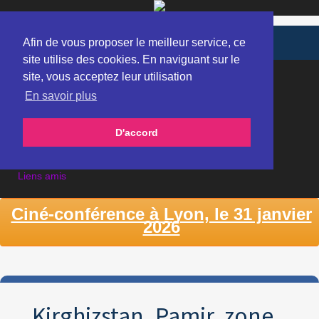
Afin de vous proposer le meilleur service, ce
site utilise des cookies. En naviguant sur le
site, vous acceptez leur utilisation
Accueil
Carnets d'expédition depuis 2013
En savoir plus
Ciné-conférences bénévoles
Films réalisés
D'accord
Défi solidaire contre le cancer 2013-2015
Expéditions depuis 1984
Articles et ITV
Liens amis
Ciné-conférence à Lyon, le 31 janvier
2026
Kirghizstan, Pamir, zone